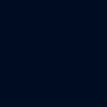
Mentions légales
CGU-CGV.