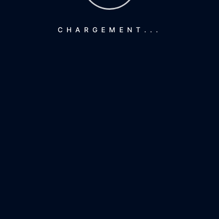
Exclusif : Naviguer Paris en
confort et sécurité avec ELITE
CHARGEMENT...
NAVETTE
11-Nov-2025
Voyages inoubliables : Découvrez
les services de chauffeur privé de
ELITE NAVETTE
PREC
1
2
3
4
5
6
7
8
9
10
11