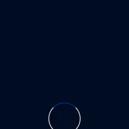
Découvrez les services de
chauffeur privé de ELITE
NAVETTE
17-Nov-2025